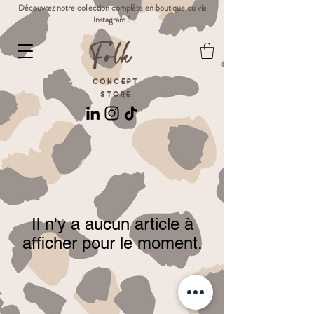
Découvrez notre collection complète en boutique ou via
Instagram
!
Folk
CONCEPT
STORE
Il n'y a aucun article à
afficher pour le moment.